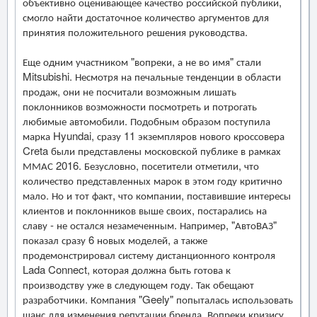
объективно оценивающее качество российской публики,
смогло найти достаточное количество аргументов для
принятия положительного решения руководства.
Еще одним участником "вопреки, а не во имя" стали
Mitsubishi. Несмотря на печальные тенденции в области
продаж, они не посчитали возможным лишать
поклонников возможности посмотреть и потрогать
любимые автомобили. Подобным образом поступила
марка Hyundai, сразу 11 экземпляров нового кроссовера
Creta были представлены московской публике в рамках
ММАС 2016. Безусловно, посетители отметили, что
количество представленных марок в этом году критично
мало. Но и тот факт, что компании, поставившие интересы
клиентов и поклонников выше своих, постарались на
славу - не остался незамеченным. Например, "АвтоВАЗ"
показал сразу 6 новых моделей, а также
продемонстрировал систему дистанционного контроля
Lada Connect, которая должна быть готова к
производству уже в следующем году. Так обещают
разработчики. Компания "Geely" попыталась использовать
шанс для изменения репутации бренда. Вопреки кризису