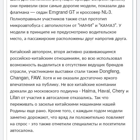
они привезли свои самые дорогие модели, показали два
флагмана — седан Emgrand GT и кроссовер NL-3.
Полноправным участников также стал прототип
микроавтобуса с автопилотом от "НАМИ" и "КАМАЗ". У
модели в принципе не предусмотрено водительское
место, а пассажирские расположены друг напротив друга.
Китайский автопром, вторя активно развивающимся
российско-китайским отношениям, во всю использовал
возможность выделиться в отсутствии ведущих брендов
отрасли, участниками выставки стали также Dongfeng,
Changan, FAW. Хотя и не оказали достаточно яркого
впечатления на публику. Не все китайские компании
доехали до московского подиума - Haima, Haval, Chery и
Lifan от участия в автосалоне отказались. Так что
переживать о засилье китайскими машинами нашей
Родины еще рано. Кроме того, с каждым годом модели
заметно дорожают, что вряд ли положительно повлияет
на спрос - это также отметили специалисты и посетители
автосалона.