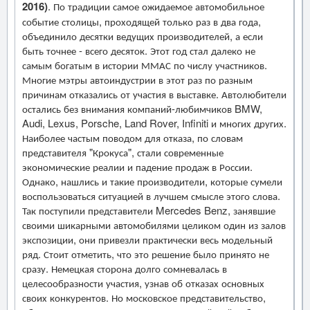
2016)
. По традиции самое ожидаемое автомобильное
событие столицы, проходящей только раз в два года,
объединило десятки ведущих производителей, а если
быть точнее - всего десяток. Этот год стал далеко не
самым богатым в истории ММАС по числу участников.
Многие мэтры автоиндустрии в этот раз по разным
причинам отказались от участия в выставке. Автолюбители
остались без внимания компаний-любимчиков BMW,
Audi, Lexus, Porsche, Land Rover, Infiniti и многих других.
Наиболее частым поводом для отказа, по словам
представителя "Крокуса", стали современные
экономические реалии и падение продаж в России.
Однако, нашлись и такие производители, которые сумели
воспользоваться ситуацией в лучшем смысле этого слова.
Так поступили представители Mercedes Benz, занявшие
своими шикарными автомобилями целиком один из залов
экспозиции, они привезли практически весь модельный
ряд. Стоит отметить, что это решение было принято не
сразу. Немецкая сторона долго сомневалась в
целесообразности участия, узнав об отказах основных
своих конкурентов. Но московское представительство,